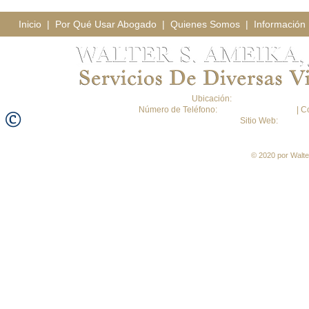
Inicio
|
Por Qué Usar Abogado
|
Quienes Somos
|
Información 
Ubicación:
Copilco 339, Coloni
©
Número de Teléfono:
+52 (55) 6916-8789
| C
Sitio Web:
www.am
© 2020 por Walte