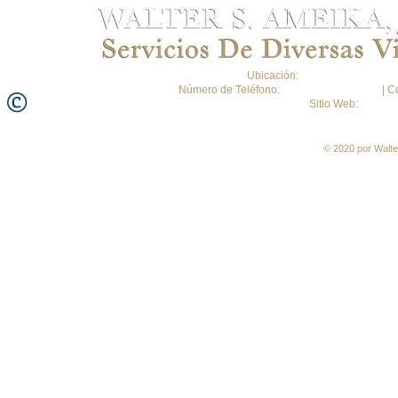
Ubicación:
Copilco 339, Coloni
©
Número de Teléfono:
+52 (55) 6916-8789
| C
Sitio Web:
www.am
© 2020 por Walte